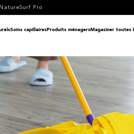
Nature
Surf Pro
urels
Soins capillaires
Produits ménagers
Magasiner toutes 