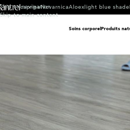
Skip to navigation
caprina
Novarnica
Aloex
light blue shade
Skip to main content
Soins corporel
Produits nat