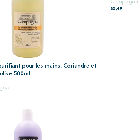
Campagna
$
5,49
urifiant pour les mains, Coriandre et
’olive 500ml
gna