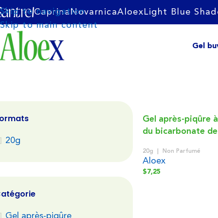
Skip to navigation
Caprina
Novarnica
Aloex
Light Blue Shad
Livraison gratuite avec tout achat de 75$ et plus sur t
Skip to main content
Gel bu
ormats
Gel après-piqûre à
du bicarbonate d
Gel après-p
20g
20g
Non Parfumé
Aloex
$
7,25
Soulagez rapidement vos piqûres d’insectes tout en
atégorie
Gel après-piqûre