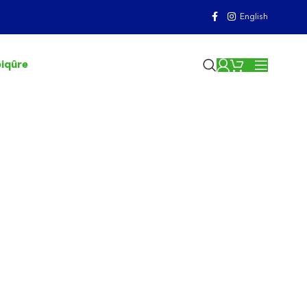
t les autres marques!
English
piqûre